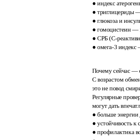
● индекс атероген
● триглицериды —
● глюкоза и инсул
● гомоцистеин — 
● СРБ (С-реактивн
● омега-3 индекс 
Почему сейчас — 
С возрастом обмен
это не повод смир
Регулярные провер
могут дать впечат
● больше энергии
● устойчивость к 
● профилактика в