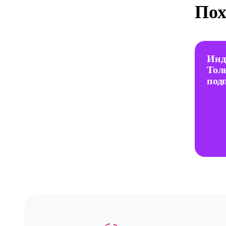
Пох
Инд
Тол
под