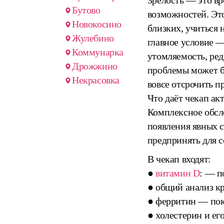
Зрелость — это вр
Бутово
возможностей. Это
Новокосино
близких, учиться 
Жулебино
главное условие —
Коммунарка
утомляемость, ред
Дрожжино
проблемы может б
Некрасовка
вовсе отсрочить п
Что даёт чекап ак
Комплексное обсл
появления явных 
предпринять для с
В чекап входят:
●
витамин D
: — п
● общий анализ к
● ферритин — пок
● холестерин и ег