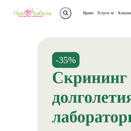
Врачи
Услуги
Клини
-35%
Скрининг 
долголети
лаборатор