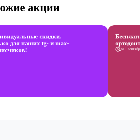
ожие акции
ивидуальные скидки.
Бесплат
ько для наших tg- и max-
ортодон
писчиков!
до 1 сентяб