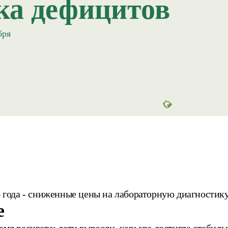
ка дефицитов
бря
6 года - сниженные цены на лабораторную диагностик
е