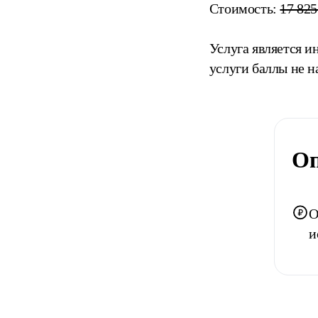
Стоимость:
17 825
Услуга является и
услуги баллы не н
Оп
О
и