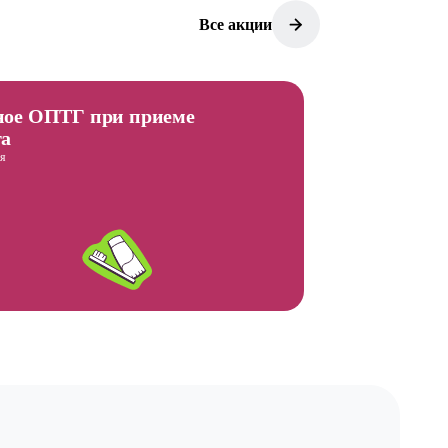
Все акции
ное ОПТГ при приеме
та
ря