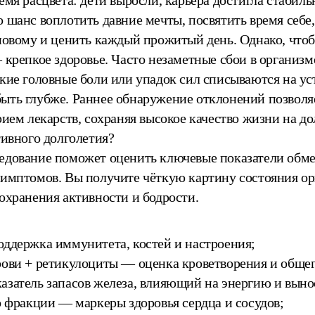
емя расцвета: дети выросли, карьера достигла стабиль
 шанс воплотить давние мечты, посвятить время себе
новому и ценить каждый прожитый день. Однако, чтоб
 крепкое здоровье. Часто незаметные сбои в организ
кие головные боли или упадок сил списываются на уст
ыть глубже. Раннее обнаружение отклонений позволяе
рием лекарств, сохраняя высокое качество жизни на до
тивного долголетия?
едование поможет оценить ключевые показатели обмен
симптомов. Вы получите чёткую картину состояния ор
охранения активности и бодрости.
оддержка иммунитета, костей и настроения;
рови + ретикулоциты — оценка кроветворения и общег
азатель запасов железа, влияющий на энергию и выно
о фракции — маркеры здоровья сердца и сосудов;