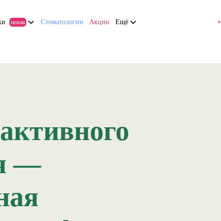
ки
Стоматологии
Акции
Ещё
+
новая
активного
я —
ная