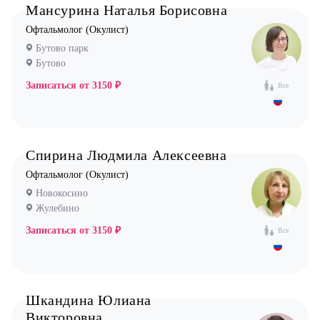
Мансурина Наталья Борисовна
Невролог
Офтальмолог (Окулист)
Бутово парк
Нефролог
Бутово
Ортопед
Записаться от
3150 ₽
Все
Остеопат
Оториноларинголог (лор)
Офтальмолог (Окулист)
Спирина Людмила Алексеевна
Педиатр
Офтальмолог (Окулист)
Психиатр
Новокосино
Психолог
Жулебино
Пульмонолог
Записаться от
3150 ₽
Все
Стоматолог имплантолог
Стоматолог ортодонт
Стоматолог ортопед
Шкандина Юлиана
Викторовна
Стоматолог хирург