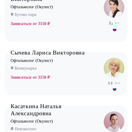
Офтальмолог (Окулист)
Стоматолог терапевт
Бутово парк
Врач УЗИ
Все
Записаться от
3150 ₽
Уролог
Физиотерапевт
Фониатр
Сычева Лариса Викторовна
Хирург
Офтальмолог (Окулист)
Эндокринолог
Коммунарка
Записаться от
3150 ₽
Дети
Касаткина Наталья
Александровна
Офтальмолог (Окулист)
Новокосино