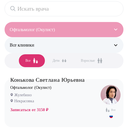
Офтальмолог (Окулист)
Все клиники
Все специальности
Аллерголог-иммунолог
Все
Дети
Взрослые
Все клиники
Анестезиолог
Бутово
Гастроэнтеролог
Конькова Светлана Юрьевна
Бутово парк
Гинеколог
Офтальмолог (Окулист)
Жулебино
Дерматолог
Жулебино
Коммунарка
Кардиолог детский
Некрасовка
Кузьминки
Логопед
Записаться от
3150 ₽
Все
Некрасовка
Маммолог
Новокосино
Мануальный терапевт