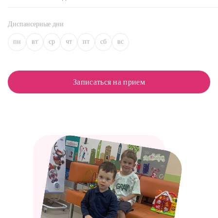
Диспансерные дни
пн
вт
ср
чт
пт
сб
вс
Записаться на прием