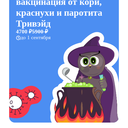
вакцинация от кори,
краснухи и паротита
Тривэйд
4700 ₽
5900 ₽
до 1 сентября