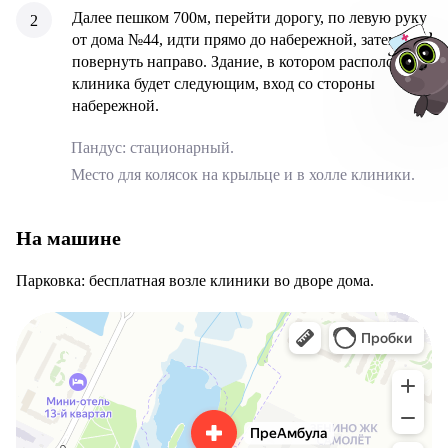
Далее пешком 700м, перейти дорогу, по левую руку
от дома №44, идти прямо до набережной, затем
повернуть направо. Здание, в котором расположена
клиника будет следующим, вход со стороны
набережной.
Пандус: стационарный.
Место для колясок на крыльце и в холле клиники.
Авт
На машине
Парковка: бесплатная возле клиники во дворе дома.
Преамбула
Детская поликлиника в Люберцах
Медицинская помощь на дому в Люберцах