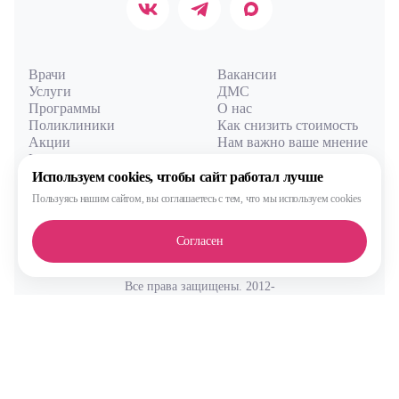
Врачи
Вакансии
Услуги
ДМС
Программы
О нас
Поликлиники
Как снизить стоимость
Акции
Нам важно ваше мнение
Цены
Практика
Используем cookies,
чтобы сайт работал лучше
Пользуясь нашим сайтом,
вы соглашаетесь с тем, что
мы используем cookies
Вход для сотрудников
Согласен
Все права защищены. 2012-
2026 © Преамбула
Фильтры
Лицензия Л041-01137-77/00590289
от 05.11.2020
выдана Министерством здравоохранения Московской области
Пациент