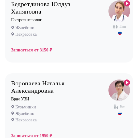
Бедретдинова Юлдуз
Новокосино стоматология
Педиатр
Ханяновна
Пульмонолог
Гастроэнтеролог
Врач УЗИ
Дети
Жулебино
Некрасовка
Хирург
Эндокринолог
Записаться от
3150 ₽
Воропаева Наталья
Александровна
Врач УЗИ
Кузьминки
Все
Жулебино
Некрасовка
Записаться от
1950 ₽