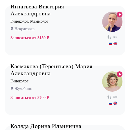
Стоматолог ортопед
Игнатьева Виктория
Стоматолог хирург
Александровна
Стоматолог терапевт
Гинеколог, Маммолог
Некрасовка
Врач УЗИ
Все
Записаться от
3150 ₽
Уролог
Физиотерапевт
Фониатр
Касмакова (Терентьева) Мария
Хирург
Александровна
Эндокринолог
Гинеколог
Жулебино
Все
Записаться от
3700 ₽
Коляда Дорина Ильинична