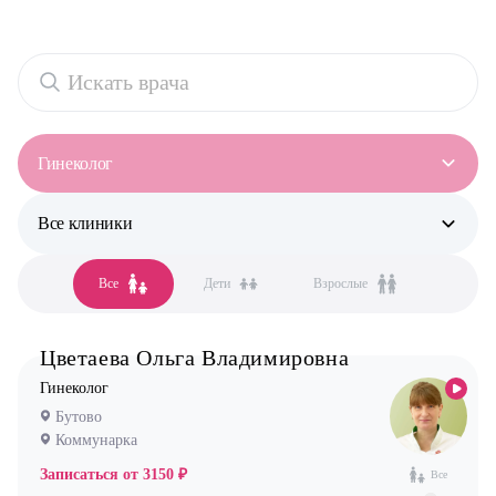
Гинеколог
Все клиники
Все специальности
Аллерголог-иммунолог
Все
Дети
Взрослые
Все клиники
Анестезиолог
Бутово
Гастроэнтеролог
Цветаева Ольга Владимировна
Жулебино
Гинеколог
Гинеколог
Коммунарка
Дерматолог
Бутово
Некрасовка
Кардиолог детский
Коммунарка
Новокосино
Логопед
Записаться от
3150 ₽
Все