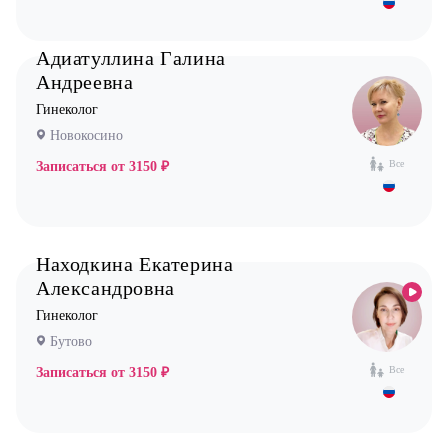
Маммолог
Мануальный терапевт
Адиатуллина Галина
Андреевна
Невролог
Гинеколог
Нефролог
Новокосино
Ортопед
Все
Записаться от
3150 ₽
Остеопат
Оториноларинголог (лор)
Офтальмолог (Окулист)
Находкина Екатерина
Педиатр
Александровна
Психиатр
Гинеколог
Психолог
Бутово
Пульмонолог
Все
Записаться от
3150 ₽
Стоматолог имплантолог
Стоматолог ортодонт