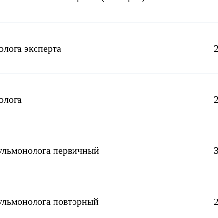
Хирург
Эндокринолог
олога эксперта
олога
пульмонолога первичный
пульмонолога повторный