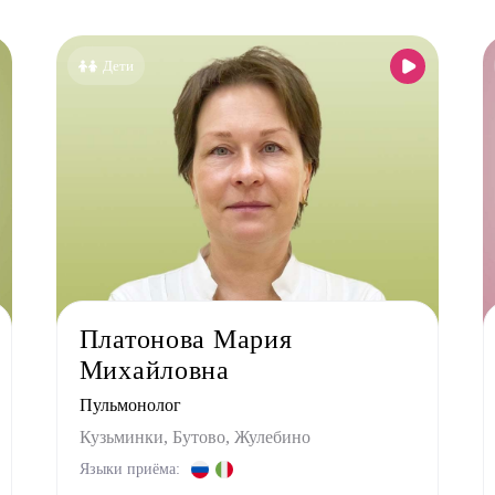
Все специальности
Аллерголог-иммунолог
Дети
Анестезиолог
Гастроэнтеролог
Гинеколог
Дерматолог
Кардиолог детский
Логопед
Маммолог
Мануальный терапевт
Платонова Мария
Невролог
Михайловна
Нефролог
Пульмонолог
Ортопед
Кузьминки, Бутово, Жулебино
Остеопат
Языки приёма: