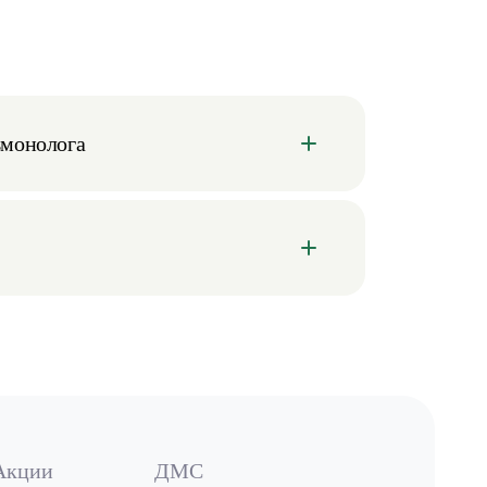
ьмонолога
Акции
ДМС