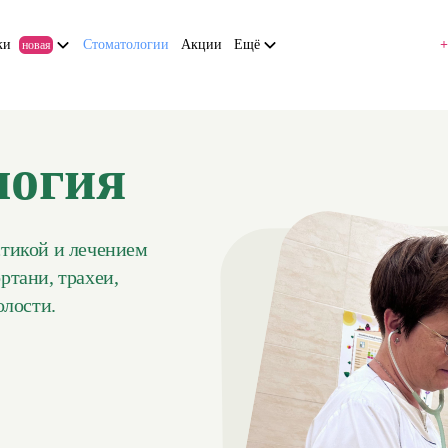
ки
Стоматологии
Акции
Ещё
+
новая
логия
стикой и лечением
ртани, трахеи,
олости.