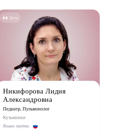
Все клиники
Бутово
Дети
Жулебино
Кузьминки
Некрасовка
Никифорова Лидия
Александровна
Педиатр, Пульмонолог
Кузьминки
Языки приёма: