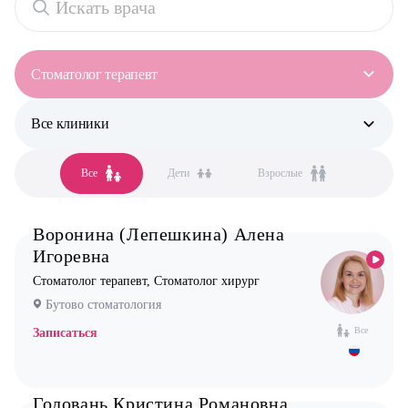
Стоматолог терапевт
Все клиники
Все специальности
Аллерголог-иммунолог
Все
Дети
Взрослые
Все клиники
Анестезиолог
Бутово парк
Гастроэнтеролог
Воронина (Лепешкина) Алена
Бутово стоматология
Гинеколог
Игоревна
Жулебино стоматология
Дерматолог
Стоматолог терапевт, Стоматолог хирург
Новокосино стоматология
Кардиолог детский
Бутово стоматология
Логопед
Все
Записаться
Маммолог
Мануальный терапевт
Головань Кристина Романовна