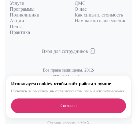
Услуги
ДМС
Программы
О нас
Поликлиники
Как снизить стоимость
Акции
Нам важно ваше мнение
Цены
Практика
Вход для сотрудников
Все права защищены. 2012-
2026 © Преамбула
Используем cookies,
чтобы сайт работал лучше
Пользуясь нашим сайтом,
вы соглашаетесь с тем, что
мы используем cookies
Лицензия Л041-01137-77/00590289
от 05.11.2020
выдана Министерством здравоохранения Московской области
Согласен
Политика
обработки и защиты персональных данных
Сделано, конечно, в MAX
Фильтры