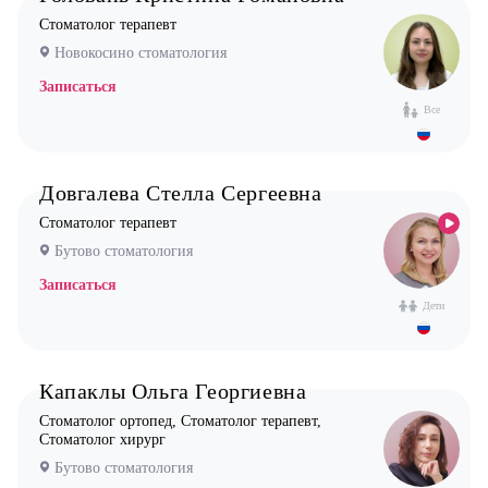
Невролог
Стоматолог терапевт
Новокосино стоматология
Нефролог
Записаться
Ортопед
Все
Остеопат
Оториноларинголог (лор)
Довгалева Стелла Сергеевна
Офтальмолог (Окулист)
Стоматолог терапевт
Педиатр
Бутово стоматология
Психиатр
Записаться
Психолог
Дети
Пульмонолог
Стоматолог имплантолог
Капаклы Ольга Георгиевна
Стоматолог ортодонт
Стоматолог ортопед, Стоматолог терапевт,
Стоматолог ортопед
Стоматолог хирург
Стоматолог хирург
Бутово стоматология