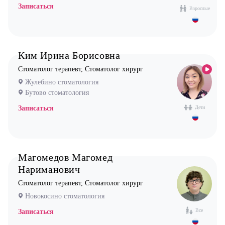
Стоматолог терапевт
Записаться
Взрослые
Врач УЗИ
Уролог
Ким Ирина Борисовна
Физиотерапевт
Стоматолог терапевт, Стоматолог хирург
Фониатр
Жулебино стоматология
Хирург
Бутово стоматология
Эндокринолог
Записаться
Дети
Магомедов Магомед
Нариманович
Стоматолог терапевт, Стоматолог хирург
Новокосино стоматология
Все
Записаться