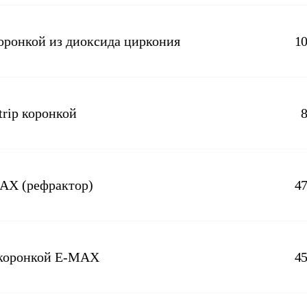
коронкой из диоксида циркония
1
trip коронкой
(К) Восстановление зуба виниром E-MAX (рефрактор)
4
а коронкой E-MAX
4