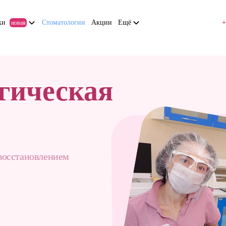
ки
Стоматологии
Акции
Ещё
+
новая
гическая
восстановлением