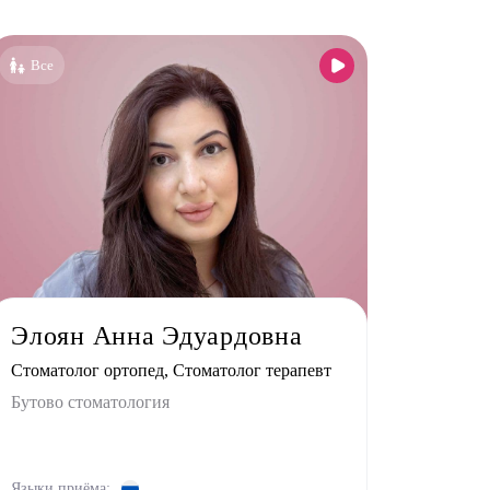
Все клиники
Бутово стоматология
Все
Жулебино стоматология
Элоян Анна Эдуардовна
Стоматолог ортопед, Стоматолог терапевт
Бутово стоматология
Языки приёма: