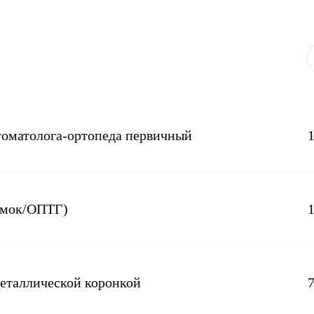
стоматолога-ортопеда первичный
имок/ОПТГ)
металлической коронкой