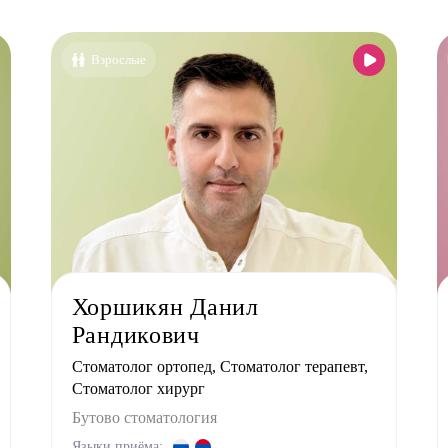
Все специальности
Аллерголог-иммунолог
Взрослые
Анестезиолог
Гастроэнтеролог
Гинеколог
Дерматолог
Кардиолог детский
Логопед
Маммолог
Мануальный терапевт
Хоршикян Данил
Невролог
Рандикович
Нефролог
Стоматолог ортопед, Стоматолог терапевт,
Ортопед
Стоматолог хирург
Остеопат
Бутово стоматология
Языки приёма: