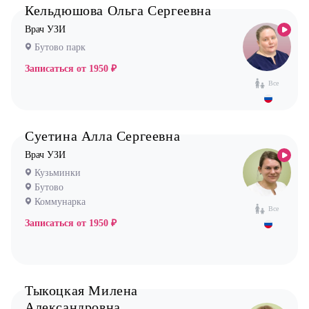
Кельдюшова Ольга Сергеевна
Новокосино
Мануальный терапевт
Врач УЗИ
Невролог
Бутово парк
Нефролог
Записаться от
1950 ₽
Все
Ортопед
Остеопат
Оториноларинголог (лор)
Суетина Алла Сергеевна
Офтальмолог (Окулист)
Врач УЗИ
Педиатр
Кузьминки
Бутово
Психиатр
Коммунарка
Все
Психолог
Записаться от
1950 ₽
Пульмонолог
Стоматолог имплантолог
Стоматолог ортодонт
Тыкоцкая Милена
Стоматолог ортопед
Александровна