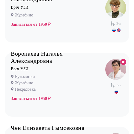
Стоматолог хирург
Врач УЗИ
Стоматолог терапевт
Жулебино
Врач УЗИ
Все
Записаться от
1950 ₽
Уролог
Физиотерапевт
Воропаева Наталья
Фониатр
Александровна
Хирург
Врач УЗИ
Эндокринолог
Кузьминки
Жулебино
Все
Некрасовка
Записаться от
1950 ₽
Чен Елизавета Гымсековна