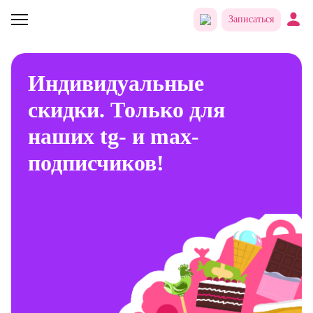
Записаться
Индивидуальные
скидки. Только для
наших tg- и max-
подписчиков!