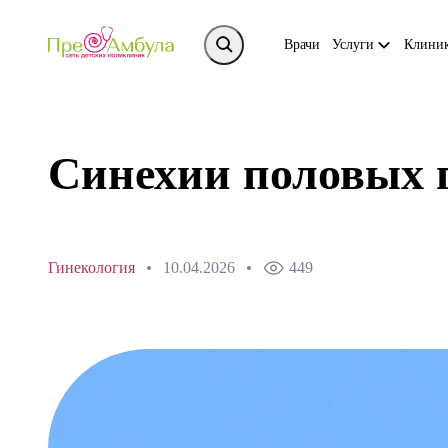
Врачи
Услуги
Клини
Синехии половых г
Гинекология
10.04.2026
449