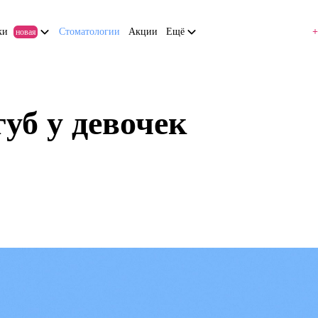
ки
Стоматологии
Акции
Ещё
+
новая
уб у девочек