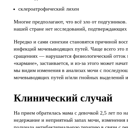
склероатрофический лихен
Многие предполагают, что всё зло от подгузников.
нашей стране нет исследований, подтверждающих
Нередко и сами синехии становятся причиной вос
инфекций мочевыводящих путей. Чаще всего это п
сращениях — нарушается физиологический отток м
«кармане», застаивается, и из-за этого может нача
мы видим изменения в анализах мочи с последу
мочевыводящих путей и/или гнойных выделений из
Клинический случай
На прием обратилась мама с девочкой 2,5 лет по 
недержание и неприятный запах мочи, изменения 
получала антибактериальную терапию в связи с