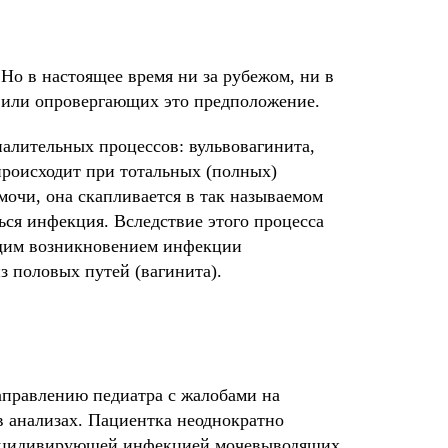
 Но в настоящее время ни за рубежом, ни в
 или опровергающих это предположение.
палительных процессов: вульвовагинита,
роисходит при тотальных (полных)
очи, она скапливается в так называемом
ться инфекция. Вследствие этого процесса
ющим возникновением инфекции
 половых путей (вагинита).
направлению педиатра с жалобами на
в анализах. Пациентка неоднократно
 рецидивирующей инфекцией мочевыводящих