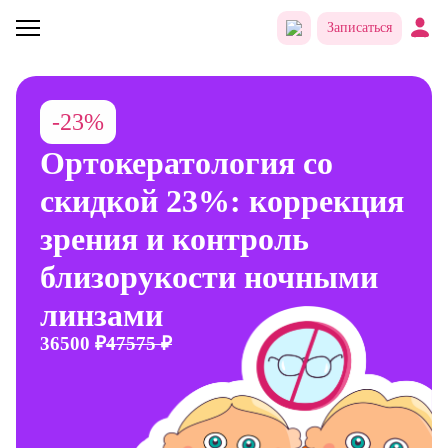
Записаться
-23%
Ортокератология со
скидкой 23%: коррекция
зрения и контроль
близорукости ночными
линзами
36500 ₽
47575 ₽