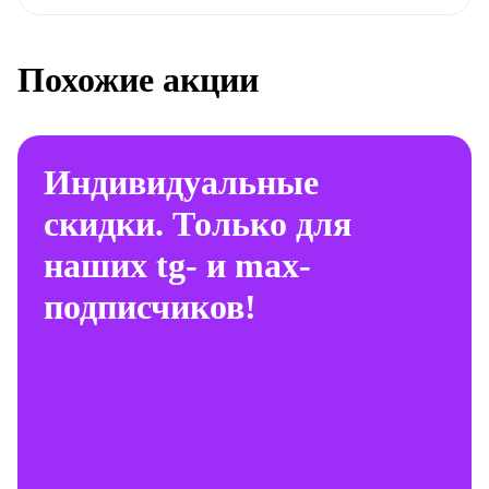
Похожие акции
Индивидуальные
скидки. Только для
наших tg- и max-
подписчиков!