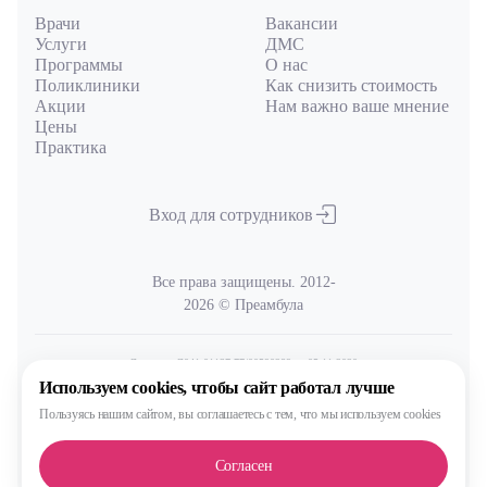
Врачи
Вакансии
Услуги
ДМС
Программы
О нас
Поликлиники
Как снизить стоимость
Акции
Нам важно ваше мнение
Цены
Практика
Вход для сотрудников
Все права защищены. 2012-
2026 © Преамбула
Лицензия Л041-01137-77/00590289
от 05.11.2020
выдана Министерством здравоохранения Московской области
Используем cookies,
чтобы сайт работал лучше
Пользуясь нашим сайтом,
вы соглашаетесь с тем, что
мы используем cookies
Политика
обработки и защиты персональных данных
Согласен
Сделано, конечно, в MAX